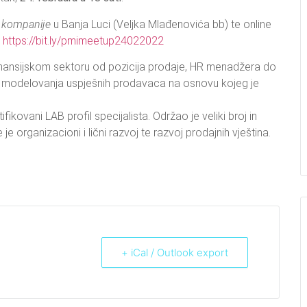
kompanije
u Banja Luci (Veljka Mlađenovića bb) te online
:
https://bit.ly/pmimeetup24022022
inansijskom sektoru od pozicija prodaje, HR menadžera do
ktu modelovanja uspješnih prodavaca na osnovu kojeg je
fikovani LAB profil specijalista. Održao je veliki broj in
e organizacioni i lični razvoj te razvoj prodajnih vještina.
+ iCal / Outlook export