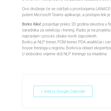
Ovo druženje će se održati u prostorijama
LANACO 
putem Microsoft Teams aplikacije, a pristupni link je
Borko Kikić
posjeduje preko 20 godina iskustva u f
saradnika za selekciju i trening. Radio je na proje
napravljen i proces obuke novih zaposlenih.
Borko je NLP trener, PCM trener, PDA analitičar i certi
house treninga u regionu. Borkova oblast ekspertize j
U slobodno vrijeme drži NLP treninge sa mladima.
+ Add to Google Calendar