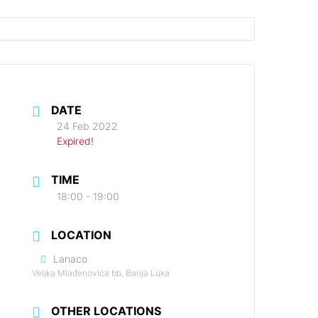
DATE
24 Feb 2022
Expired!
TIME
18:00 - 19:00
LOCATION
Lanaco
Veljka Mlađenovića bb, Banja Luka
OTHER LOCATIONS