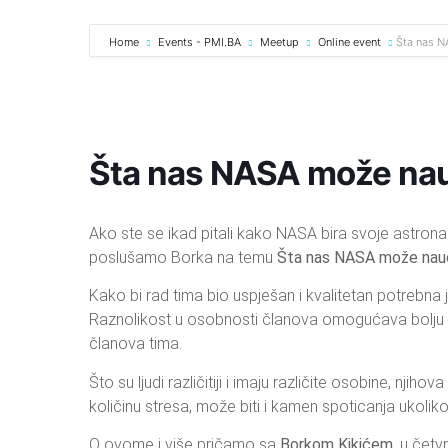
Skip
to
Home
Events - PMI.BA
Meetup
Online event
Šta nas N
content
Šta nas NASA može nauč
Ako ste se ikad pitali kako NASA bira svoje astro
poslušamo Borka na temu
Šta nas NASA može nauči
Kako bi rad tima bio uspješan i kvalitetan potrebna 
Raznolikost u osobnosti članova omogućava bolju k
članova tima.
Što su ljudi različitiji i imaju različite osobine, njiho
količinu stresa, može biti i kamen spoticanja uko
O ovome i više pričamo sa
Borkom Kikićem
, u četv