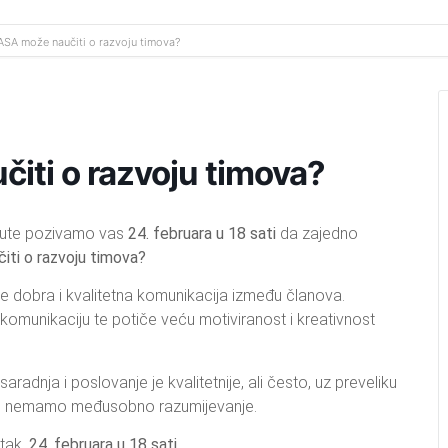
ASA može naučiti o razvoju timova?
iti o razvoju timova?
naute pozivamo vas
24. februara u 18 sati
da zajedno
ti o razvoju timova?
je dobra i kvalitetna komunikacija između članova.
omunikaciju te potiče veću motiviranost i kreativnost
va saradnja i poslovanje je kvalitetnije, ali često, uz preveliku
liko nemamo međusobno razumijevanje.
rtak,
24. februara u 18 sati
.